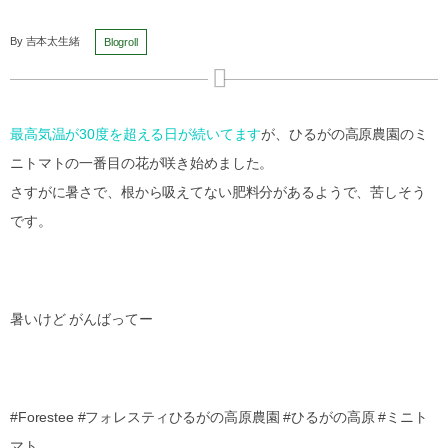
By
吉本太生緒
Blogroll
最高気温が30度を超える日が続いてます
が、ひるがの高原農園のミ
ニトマトの一番目の花が咲き始めました 。
さすがに暑さで、根から吸えてない肥料分があるようで、苦しそう
です。
暑いけど がんばってー
#Forestee #フォレスティひるがの高原農園 #ひるがの高原 #ミニト
マト